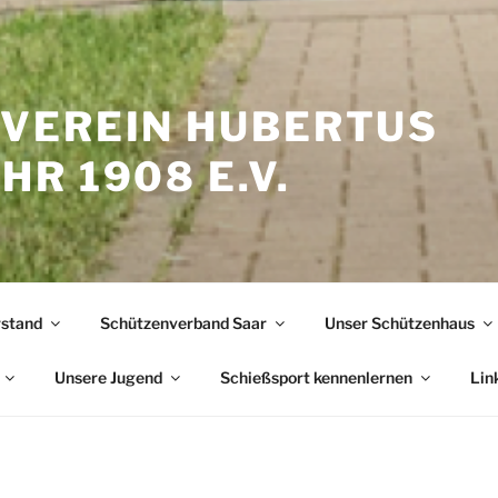
VEREIN HUBERTUS
R 1908 E.V.
stand
Schützenverband Saar
Unser Schützenhaus
Unsere Jugend
Schießsport kennenlernen
Lin