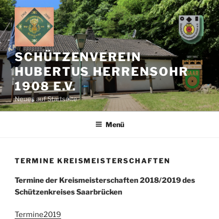
Zum
Inhalt
springen
SCHÜTZENVEREIN
HUBERTUS HERRENSOHR
1908 E.V.
Neues auf Startseite
Menü
TERMINE KREISMEISTERSCHAFTEN
Termine der Kreismeisterschaften 2018/2019 des
Schützenkreises Saarbrücken
Termine2019